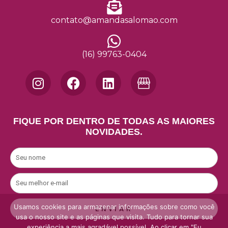
contato@amandasalomao.com
(16) 99763-0404
I
F
L
n
a
i
s
c
n
t
e
k
FIQUE POR DENTRO DE TODAS AS MAIORES
a
b
e
NOVIDADES.
g
o
d
r
o
i
Nome
a
k
n
m
E-
mail
Usamos cookies para armazenar informações sobre como você
ENVIAR
usa o nosso site e as páginas que visita. Tudo para tornar sua
experiência a mais agradável possível. Ao clicar em "Eu